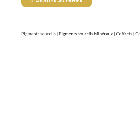
AJOUTER AU PANIER
Set
Minéraux
Sourcils
Pigments sourcils
|
Pigments sourcils Minéraux
|
Coffrets
|
Co