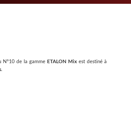
 au N°10 de la gamme
ETALON Mix
est destiné à
s
.