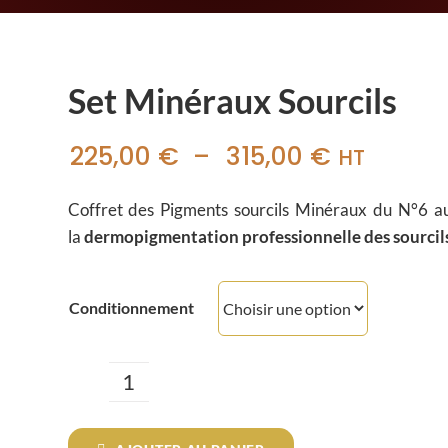
Set Minéraux Sourcils
Plage
225,00
€
–
315,00
€
HT
de
Coffret des Pigments sourcils Minéraux du N°6
prix :
la
dermopigmentation professionnelle des sourcil
225,00 €
à
Conditionnement
315,00 €
quantité
de