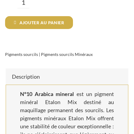
quantité
de
AJOUTER AU PANIER
N°10
Arabica
Pigments sourcils
|
Pigments sourcils Minéraux
Description
N°10 Arabica mineral
est un pigment
minéral Etalon Mix destiné au
maquillage permanent des sourcils. Les
pigments minéraux Etalon Mix offrent
une stabilité de couleur exceptionnelle :