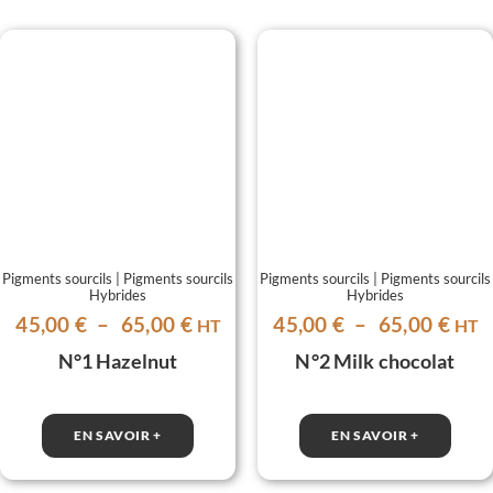
Pigments sourcils | Pigments sourcils
Pigments sourcils | Pigments sourcils
Hybrides
Hybrides
Plage
Plag
45,00
€
–
65,00
€
45,00
€
–
65,00
€
HT
HT
de
de
N°1 Hazelnut
N°2 Milk chocolat
prix :
prix 
45,00 €
45,0
à
à
EN SAVOIR +
EN SAVOIR +
65,00 €
65,0