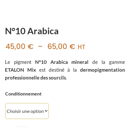
N°10 Arabica
Plage
45,00
€
–
65,00
€
HT
de
Le pigment
N°10 Arabica mineral
de la gamme
prix :
ETALON Mix
est destiné à la
dermopigmentation
45,00 €
professionnelle des sourcils
.
à
Conditionnement
65,00 €