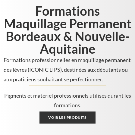
Formations
FAQ
Maquillage Permanent
CONTACT
Bordeaux & Nouvelle-
Aquitaine
PRENDRE RENDEZ-VOUS
Formations professionnelles en maquillage permanent
des lèvres (ICONIC LIPS), destinées aux débutants ou
LAISSER UN AVIS
aux praticiens souhaitant se perfectionner.
Pigments et matériel professionnels utilisés durant les
formations.
VOIR LES PRODUITS