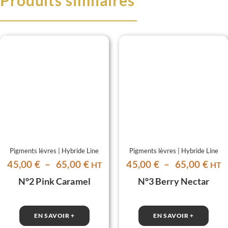
Produits similaires
Pigments lèvres | Hybride Line
Pigments lèvres | Hybride Line
Plage
Plag
45,00
€
–
65,00
€
45,00
€
–
65,00
€
HT
HT
de
de
N°2 Pink Caramel
N°3 Berry Nectar
prix :
prix 
45,00 €
45,0
à
à
EN SAVOIR +
EN SAVOIR +
65,00 €
65,0