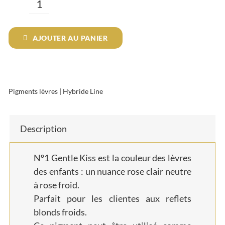
quantité
de
AJOUTER AU PANIER
N°1
Gentle
Kiss
Pigments lèvres
|
Hybride Line
Description
Nº1 Gentle Kiss est la couleur des lèvres
des enfants : un nuance rose clair neutre
à rose froid.
Parfait pour les clientes aux reflets
blonds froids.