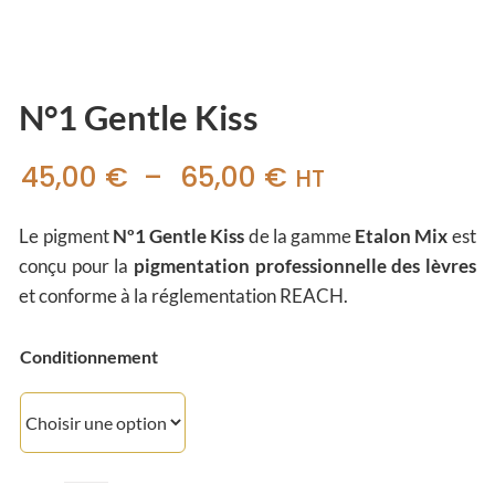
N°1 Gentle Kiss
Plage
45,00
€
–
65,00
€
HT
de
Le pigment
Nº1 Gentle Kiss
de la gamme
Etalon Mix
est
prix :
conçu pour la
pigmentation professionnelle des lèvres
45,00 €
et conforme à la réglementation REACH.
à
Conditionnement
65,00 €