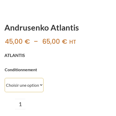
Andrusenko Atlantis
Plage
45,00
€
–
65,00
€
HT
de
ATLANTIS
prix :
45,00 €
Conditionnement
à
65,00 €
quantité
de