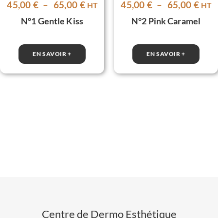
Plage
Plag
45,00
€
–
65,00
€
45,00
€
–
65,00
€
HT
HT
de
de
N°1 Gentle Kiss
N°2 Pink Caramel
prix :
prix 
45,00 €
45,0
à
à
EN SAVOIR +
EN SAVOIR +
65,00 €
65,0
Centre de Dermo Esthétique