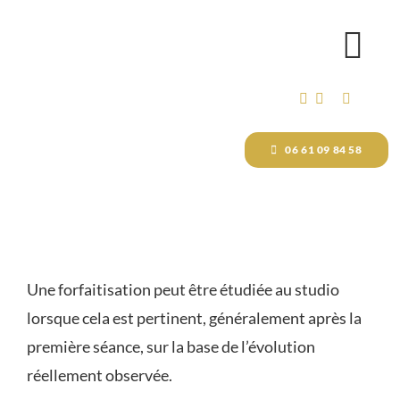
Passer
au
Tog
contenu
Nav
ACCUEIL
06 61 09 84 58
MAQUILLAGE PERMANENT
DÉTATOUAGE VISAGE ET C
Une forfaitisation peut être étudiée au studio
FORMATIONS
lorsque cela est pertinent, généralement après la
première séance, sur la base de l’évolution
réellement observée.
BOUTIQUE EN LIGNE