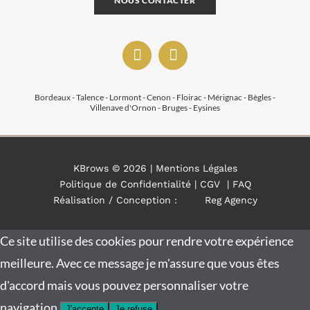
NOUS CONTACTER
Bordeaux - Talence - Lormont - Cenon - Floirac - Mérignac - Bègles -
Villenave d'Ornon - Bruges - Eysines
KBrows ©
2026 |
Mentions Légales
Politique de Confidentialité
|
CGV
|
FAQ
Réalisation / Conception :
Reg Agency
Ce site utilise des cookies pour rendre votre expérience
meilleure. Avec ce message je m'assure que vous êtes
d'accord mais vous pouvez personnaliser votre
navigation.
J'accepte
Je refuse