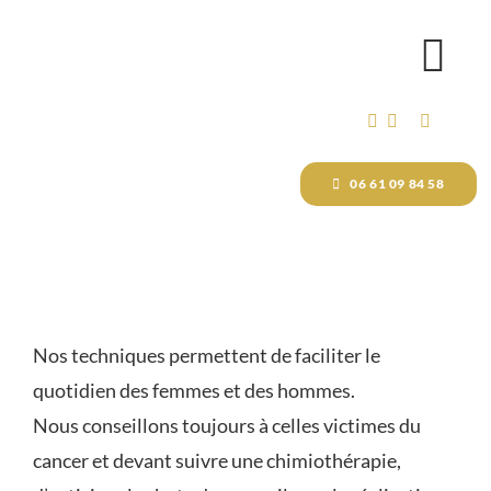
Passer
au
Tog
contenu
Nav
ACCUEIL
06 61 09 84 58
MAQUILLAGE PERMANENT
DÉTATOUAGE VISAGE ET C
Nos techniques permettent de faciliter le
FORMATIONS
quotidien des femmes et des hommes.
Nous conseillons toujours à celles victimes du
cancer et devant suivre une chimiothérapie,
BOUTIQUE EN LIGNE