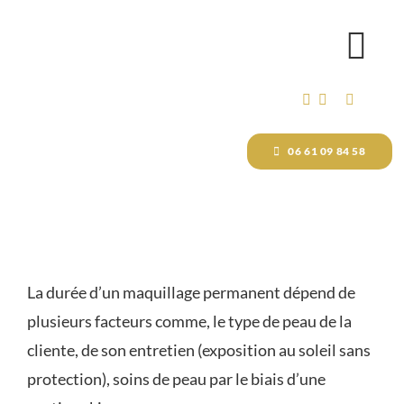
Passer
au
Tog
contenu
Nav
ACCUEIL
06 61 09 84 58
MAQUILLAGE PERMANENT
DÉTATOUAGE VISAGE ET C
La durée d’un maquillage permanent dépend de
FORMATIONS
plusieurs facteurs comme, le type de peau de la
cliente, de son entretien (exposition au soleil sans
protection), soins de peau par le biais d’une
BOUTIQUE EN LIGNE